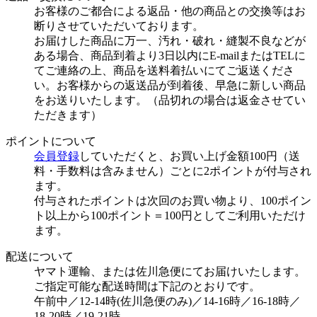
お客様のご都合による返品・他の商品との交換等はお
断りさせていただいております。
お届けした商品に万一、汚れ・破れ・縫製不良などが
ある場合、商品到着より3日以内にE-mailまたはTELに
てご連絡の上、商品を送料着払いにてご返送くださ
い。お客様からの返送品が到着後、早急に新しい商品
をお送りいたします。（品切れの場合は返金させてい
ただきます）
ポイントについて
会員登録
していただくと、お買い上げ金額100円（送
料・手数料は含みません）ごとに2ポイントが付与され
ます。
付与されたポイントは次回のお買い物より、100ポイン
ト以上から100ポイント＝100円としてご利用いただけ
ます。
配送について
ヤマト運輸、または佐川急便にてお届けいたします。
ご指定可能な配送時間は下記のとおりです。
午前中／12-14時(佐川急便のみ)／14-16時／16-18時／
18-20時／19-21時