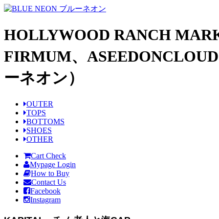
HOLLYWOOD RANCH MARK
FIRMUM、ASEEDONCL
ーネオン）
OUTER
TOPS
BOTTOMS
SHOES
OTHER
Cart Check
Mypage Login
How to Buy
Contact Us
Facebook
Instagram