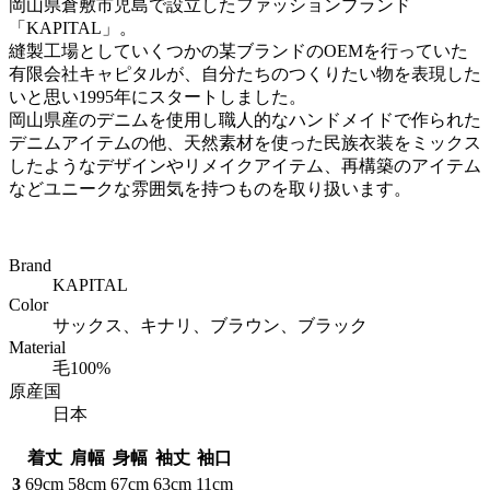
岡山県倉敷市児島で設立したファッションブランド
「KAPITAL」。
縫製工場としていくつかの某ブランドのOEMを行っていた
有限会社キャピタルが、自分たちのつくりたい物を表現した
いと思い1995年にスタートしました。
岡山県産のデニムを使用し職人的なハンドメイドで作られた
デニムアイテムの他、天然素材を使った民族衣装をミックス
したようなデザインやリメイクアイテム、再構築のアイテム
などユニークな雰囲気を持つものを取り扱います。
Brand
KAPITAL
Color
サックス、キナリ、ブラウン、ブラック
Material
毛100%
原産国
日本
着丈
肩幅
身幅
袖丈
袖口
3
69cm
58cm
67cm
63cm
11cm