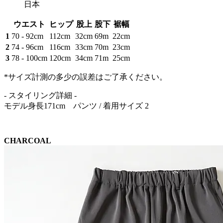
日本
ウエスト
ヒップ
股上
股下
裾幅
1
70 - 92cm
112cm
32cm
69m
22cm
2
74 - 96cm
116cm
33cm
70m
23cm
3
78 - 100cm
120cm
34cm
71m
25cm
*サイズ計測の多少の誤差はご了承ください。
- スタイリング詳細 -
モデル身長171cm パンツ / 着用サイズ 2
CHARCOAL