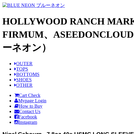
HOLLYWOOD RANCH MARK
FIRMUM、ASEEDONCL
ーネオン）
OUTER
TOPS
BOTTOMS
SHOES
OTHER
Cart Check
Mypage Login
How to Buy
Contact Us
Facebook
Instagram