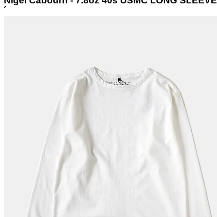
Nigel Cabourn - 7.8oz 40s USMC LONG SLEEVE