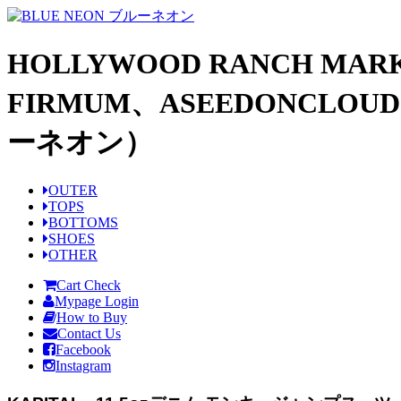
HOLLYWOOD RANCH MARK
FIRMUM、ASEEDONCL
ーネオン）
OUTER
TOPS
BOTTOMS
SHOES
OTHER
Cart Check
Mypage Login
How to Buy
Contact Us
Facebook
Instagram