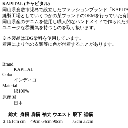
KAPITAL (キャピタル)
岡山県倉敷市児島で設立したファッションブランド「KAPIT
縫製工場としていくつかの某ブランドのOEMを行っていた有
岡山県産のデニムを使用し職人的なハンドメイドで作られた
ユニークな雰囲気を持つものを取り扱います。
※本製品はIDG染料を使用しています。
着用により他の衣類等に色が付着することがあります。
Brand
KAPITAL
Color
インディゴ
Material
綿100%
原産国
日本
総丈
身幅
肩幅
袖丈
ウエスト
股下
裾幅
3
161cm
cm
49cm
64cm
90cm
72cm
32cm