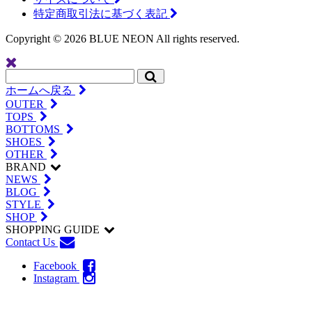
特定商取引法に基づく表記
Copyright ©
2026 BLUE NEON All rights reserved.
ホームへ戻る
OUTER
TOPS
BOTTOMS
SHOES
OTHER
BRAND
NEWS
BLOG
STYLE
SHOP
SHOPPING GUIDE
Contact Us
Facebook
Instagram