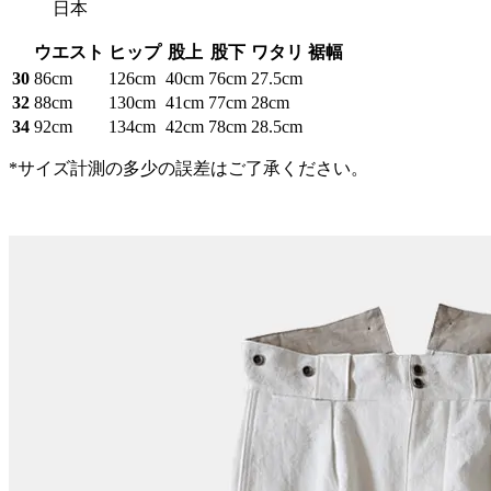
日本
ウエスト
ヒップ
股上
股下
ワタリ
裾幅
30
86cm
126cm
40cm
76cm
27.5cm
32
88cm
130cm
41cm
77cm
28cm
34
92cm
134cm
42cm
78cm
28.5cm
*サイズ計測の多少の誤差はご了承ください。