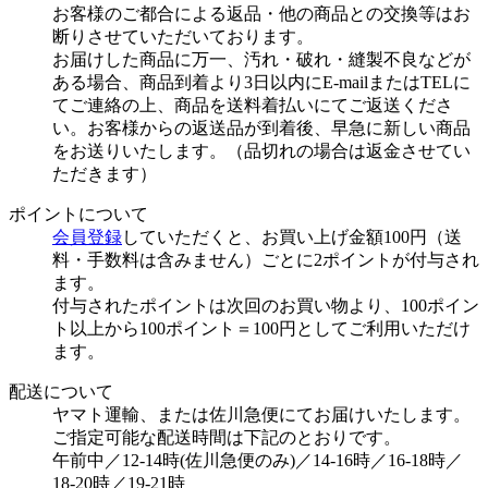
お客様のご都合による返品・他の商品との交換等はお
断りさせていただいております。
お届けした商品に万一、汚れ・破れ・縫製不良などが
ある場合、商品到着より3日以内にE-mailまたはTELに
てご連絡の上、商品を送料着払いにてご返送くださ
い。お客様からの返送品が到着後、早急に新しい商品
をお送りいたします。（品切れの場合は返金させてい
ただきます）
ポイントについて
会員登録
していただくと、お買い上げ金額100円（送
料・手数料は含みません）ごとに2ポイントが付与され
ます。
付与されたポイントは次回のお買い物より、100ポイン
ト以上から100ポイント＝100円としてご利用いただけ
ます。
配送について
ヤマト運輸、または佐川急便にてお届けいたします。
ご指定可能な配送時間は下記のとおりです。
午前中／12-14時(佐川急便のみ)／14-16時／16-18時／
18-20時／19-21時