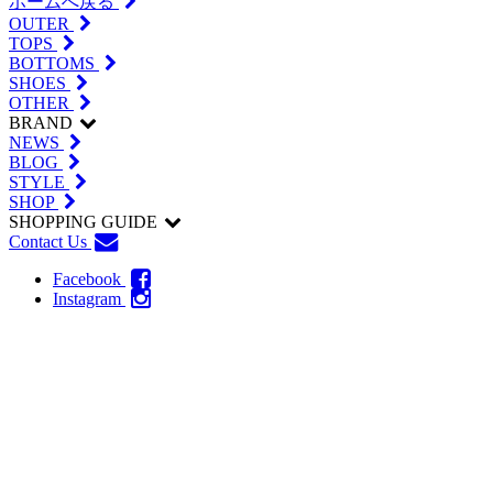
ホームへ戻る
OUTER
TOPS
BOTTOMS
SHOES
OTHER
BRAND
NEWS
BLOG
STYLE
SHOP
SHOPPING GUIDE
Contact Us
Facebook
Instagram