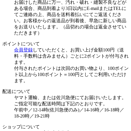
お届けした商品に万一、汚れ・破れ・縫製不良などが
ある場合、商品到着より3日以内にE-mailまたはTELに
てご連絡の上、商品を送料着払いにてご返送くださ
い。お客様からの返送品が到着後、早急に新しい商品
をお送りいたします。（品切れの場合は返金させてい
ただきます）
ポイントについて
会員登録
していただくと、お買い上げ金額100円（送
料・手数料は含みません）ごとに2ポイントが付与され
ます。
付与されたポイントは次回のお買い物より、100ポイン
ト以上から100ポイント＝100円としてご利用いただけ
ます。
配送について
ヤマト運輸、または佐川急便にてお届けいたします。
ご指定可能な配送時間は下記のとおりです。
午前中／12-14時(佐川急便のみ)／14-16時／16-18時／
18-20時／19-21時
ショップについて